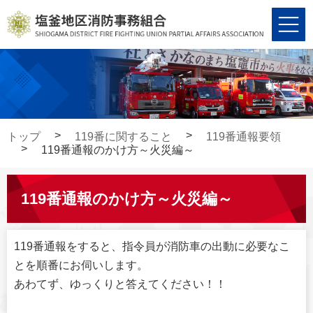
コ
ナ
ン
ビ
テ
ゲ
ン
ー
ツ
シ
へ
ョ
ス
ン
キ
に
トップ
119番に関すること
119番通報要領
ッ
移
119番通報のかけ方～火災編～
プ
動
119番通報のかけ方～火災編～
119番通報をすると、指令員が消防車の出動に必要なこ
とを順番にお伺いします。
あわてず、ゆっくりと答えてください！！