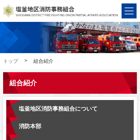
コ
ナ
ン
ビ
テ
ゲ
ン
ー
ツ
シ
へ
ョ
ス
ン
キ
に
トップ
組合紹介
ッ
移
プ
動
組合紹介
塩釜地区消防事務組合について
消防本部