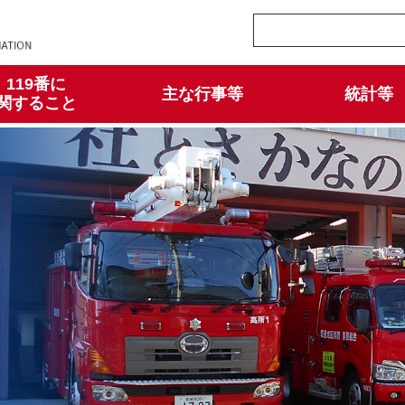
119番に
主な行事等
統計等
関すること