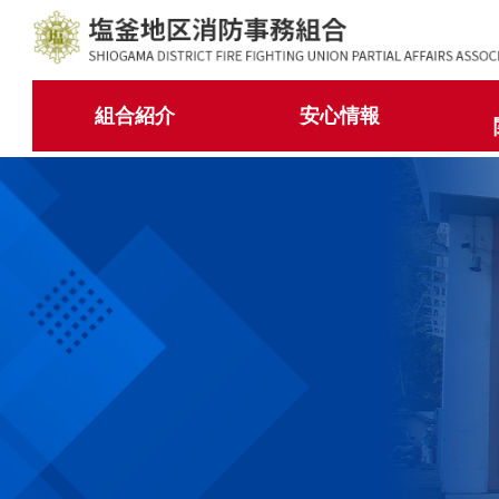
コ
ナ
ン
ビ
テ
ゲ
ン
ー
組合紹介
安心情報
ツ
シ
へ
ョ
ス
ン
キ
に
ッ
移
プ
動