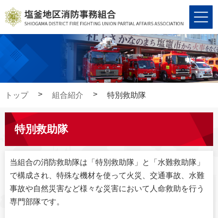
コ
ナ
ン
ビ
テ
ゲ
ン
ー
ツ
シ
へ
ョ
ス
ン
キ
に
トップ
組合紹介
特別救助隊
ッ
移
プ
動
特別救助隊
当組合の消防救助隊は「特別救助隊」と「水難救助隊」
で構成され、特殊な機材を使って火災、交通事故、水難
事故や自然災害など様々な災害において人命救助を行う
専門部隊です。