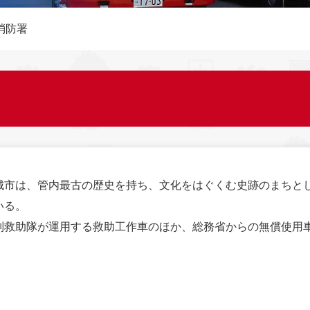
消防署
城市は、管内最古の歴史を持ち、文化をはぐくむ史跡のまちと
いる。
別救助隊が運用する救助工作車のほか、総務省からの無償使用