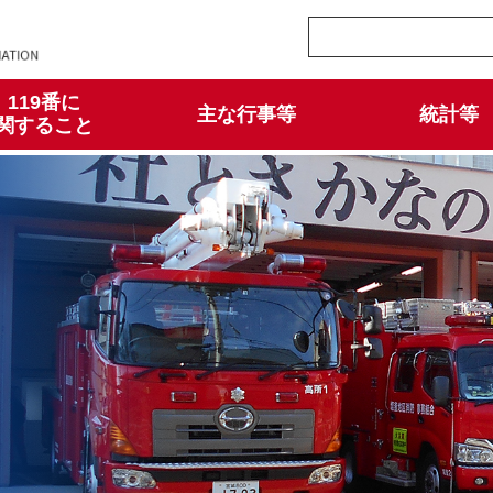
119番に
主な行事等
統計等
関すること