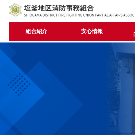
コ
ナ
ン
ビ
テ
ゲ
ン
ー
組合紹介
安心情報
ツ
シ
へ
ョ
ス
ン
キ
に
ッ
移
プ
動