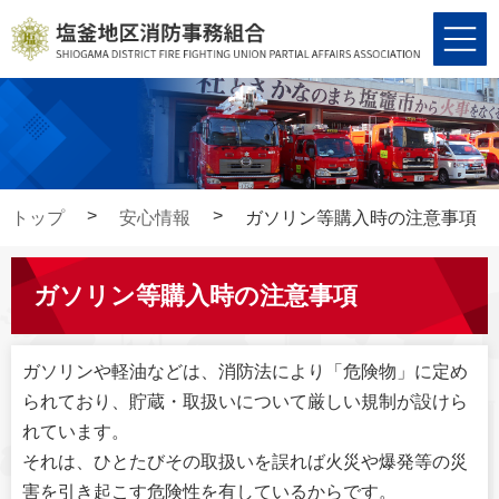
コ
ナ
ン
ビ
テ
ゲ
ン
ー
ツ
シ
へ
ョ
ス
ン
キ
に
トップ
安心情報
ガソリン等購入時の注意事項
ッ
移
プ
動
ガソリン等購入時の注意事項
ガソリンや軽油などは、消防法により「危険物」に定め
られており、貯蔵・取扱いについて厳しい規制が設けら
れています。
それは、ひとたびその取扱いを誤れば火災や爆発等の災
害を引き起こす危険性を有しているからです。