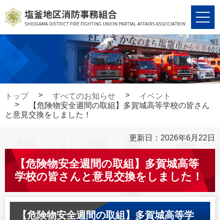
コ
ナ
ン
ビ
テ
ゲ
ン
ー
ツ
シ
へ
ョ
ス
ン
キ
に
トップ
すべてのお知らせ
イベント
ッ
移
【危険物安全週間の取組】多賀城高等学校の皆さん
プ
動
と意見交換をしました！
更新日：2026年6月22日
【危険物安全週間の取組】多賀城高等
学校の皆さんと意見交換をしました！
【危険物安全週間の取組】多賀城高等学