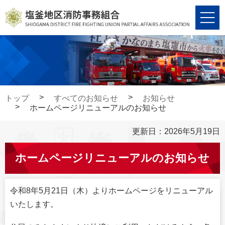
コ
ナ
ン
ビ
テ
ゲ
ン
ー
ツ
シ
へ
ョ
ス
ン
キ
に
トップ
すべてのお知らせ
お知らせ
ッ
移
ホームページリニューアルのお知らせ
プ
動
更新日：2026年5月19日
ホームページリニューアルのお知らせ
令和8年5月21日（木）よりホームページをリニューアル
いたします。