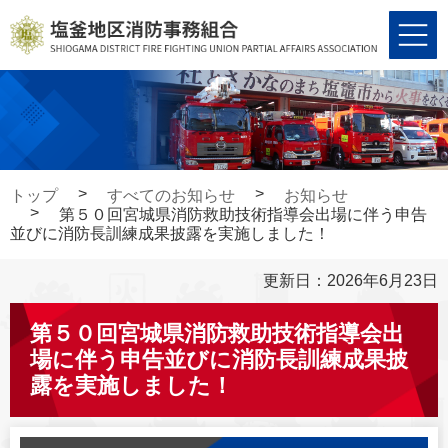
コ
ナ
ン
ビ
テ
ゲ
ン
ー
ツ
シ
へ
ョ
ス
ン
キ
に
トップ
すべてのお知らせ
お知らせ
ッ
移
第５０回宮城県消防救助技術指導会出場に伴う申告
プ
動
並びに消防長訓練成果披露を実施しました！
更新日：2026年6月23日
第５０回宮城県消防救助技術指導会出
場に伴う申告並びに消防長訓練成果披
露を実施しました！