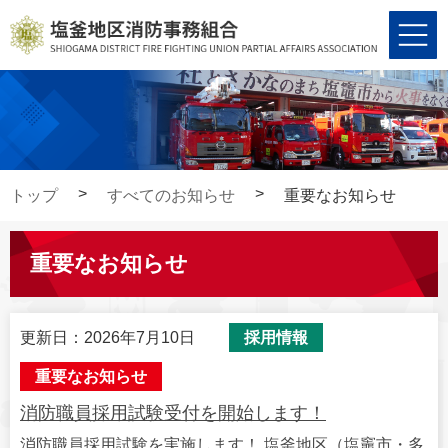
コ
ナ
ン
ビ
テ
ゲ
ン
ー
ツ
シ
へ
ョ
ス
ン
キ
に
トップ
すべてのお知らせ
重要なお知らせ
ッ
移
プ
動
重要なお知らせ
更新日：2026年7月10日
採用情報
重要なお知らせ
消防職員採用試験受付を開始します！
消防職員採用試験を実施します！ 塩釜地区（塩竈市・多